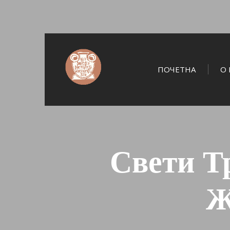
ПОЧЕТНА
О 
Свети Т
Ж