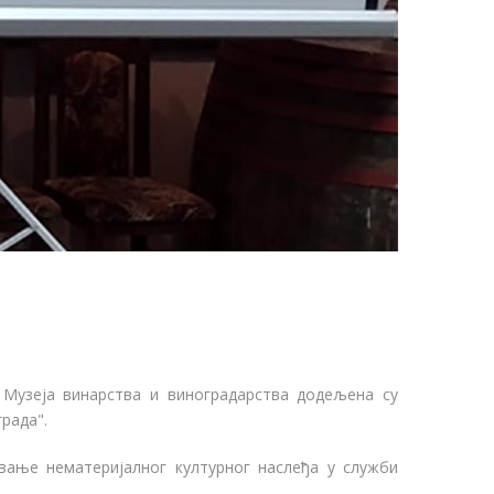
 Музеја винарства и виноградарства додељена су
рада".
вање нематеријалног културног наслеђа у служби