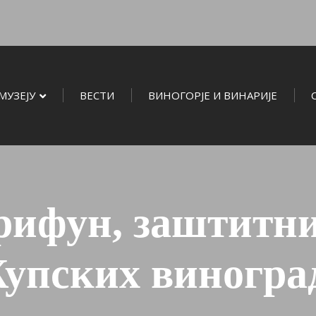
МУЗЕЈУ
ВЕСТИ
ВИНОГОРЈЕ И ВИНАРИЈЕ
рифун, заштитни
упских виногра