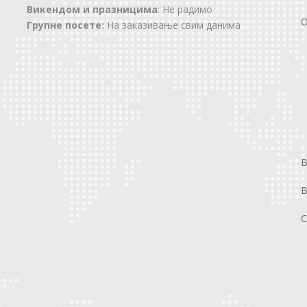
Викендом и празницима
: Не радимо
О
Групне посете:
На заказивање свим данима
В
С