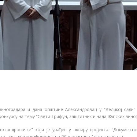
иноградара и дана општине Александровац у “Великој сали"
нкурсу на тему “Свети Трифун, заштитник и нада Жупских виног
ксандровачке" који је урађен у оквиру пројекта: “Документо
ства културе и информисања РС и општине Александровац.