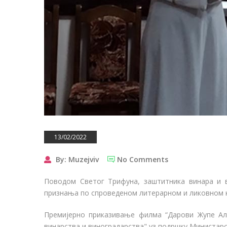
13/02/2022
By: Muzejviv
No Comments
Поводом Светог Трифуна, заштитника винара и в
признања по спроведеном литерарном и ликовном ко
Премијерно приказивање филма “Дарови Жупе Але
винарства и виноградарства" уз подршку Министар