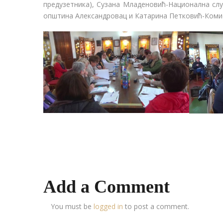
предузетника), Сузана Младеновић-Национална сл
општина Александровац и Катарина Петковић-Коми
Add a Comment
You must be
logged in
to post a comment.