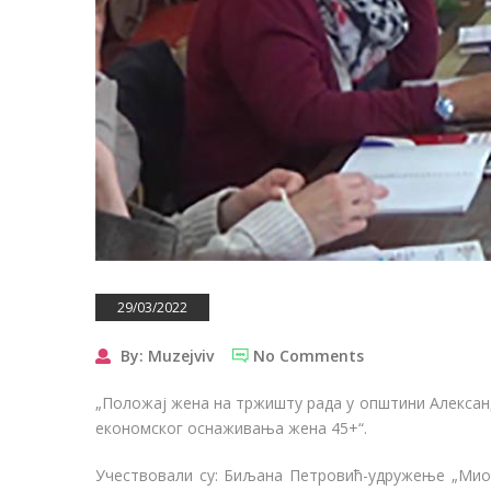
29/03/2022
By: Muzejviv
No Comments
„Положај жена на тржишту рада у општини Александ
економског оснаживања жена 45+“.
Учествовали су: Биљана Петровић-удружење „Мион