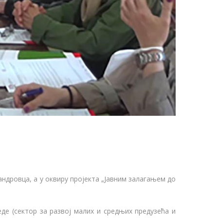
ндровца, а у оквиру пројекта „Јавним залагањем до
е (сектор за развој малих и средњих предузећа и