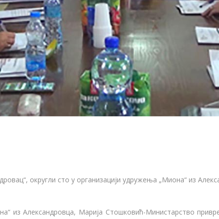
ровац“, округли сто у организацији удружења „Миона“ из Алекса
а“ из Александровца, Марија Стошковић-Министарство привред