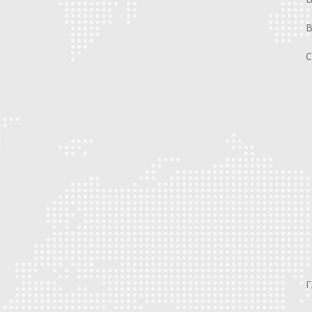
В
С
Г