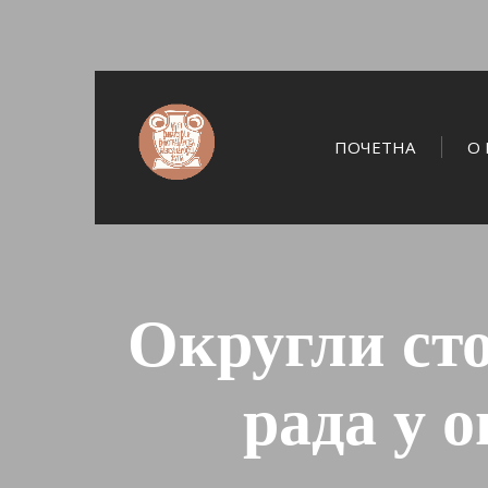
ПОЧЕТНА
О 
Округли ст
рада у 