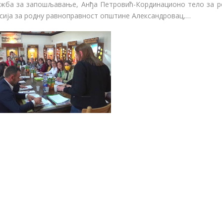
ужба за запошљавање, Анђа Петровић-Кординационо тело за ро
сија за родну равноправност општине Александровац,…