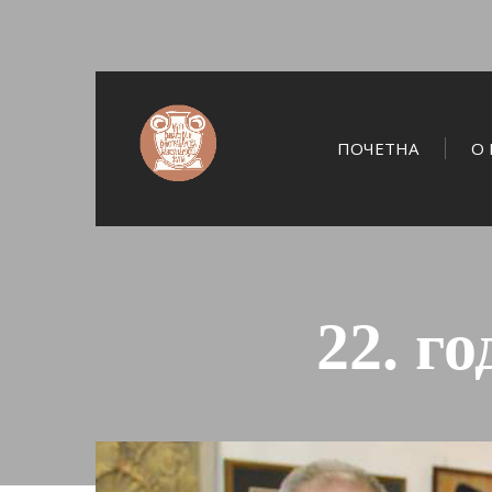
ПОЧЕТНА
О 
22. г