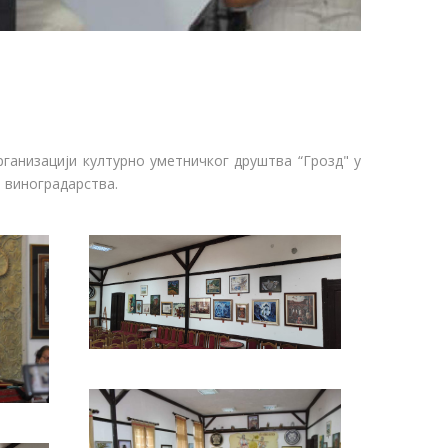
ганизацији културно уметничког друштва “Грозд" у
и виноградарства.