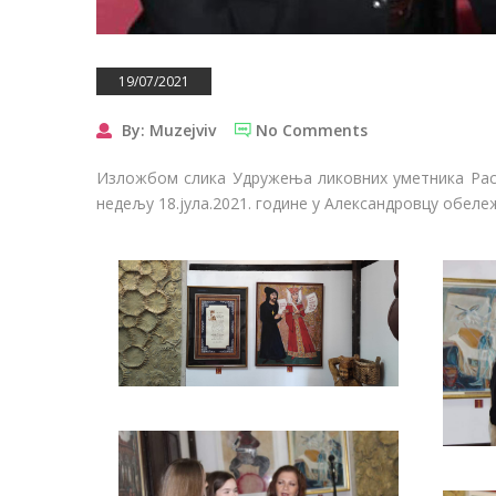
19/07/2021
By: Muzejviv
No Comments
Изложбом слика Удружења ликовних уметника Расин
недељу 18.јула.2021. године у Александровцу обеле