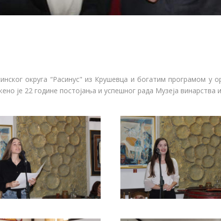
ског округа “Расинус" из Крушевца и богатим програмом у ор
жено је 22 године постојања и успешног рада Музеја винарства 