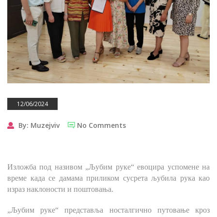
12/06/2024
By: Muzejviv
No Comments
Изложба под називом „Љубим руке“ евоцира успомене на
време када се дамама приликом сусрета љубила рука као
израз наклоности и поштовања.
„Љубим руке“ представља носталгично путовање кроз