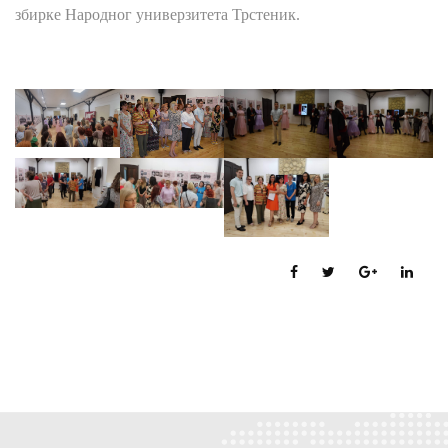
збирке Народног универзитета Трстеник.