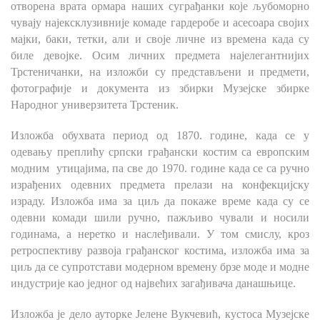
отворена врата ормара наших суграђанки које љубоморно
чувају најексклузивније комаде гардеробе и асесоара својих
мајки, баки, тетки, али и своје личне из времена када су
биле девојке. Осим личних предмета најелегантнијих
Трстеничанки, на изложби су представљени и предмети,
фотографије и документа из збирки Музејске збирке
Народног универзитета Трстеник.
Изложба обухвата период од 1870. године, када се у
одевању преплићу српски грађански костим са европским
модним
утицајима, па све до 1970. године када се са ручно
израђених одевних предмета прелази на конфекцијску
израду. Изложба има за циљ да покаже време када су се
одевни комади шили ручно, пажљиво чували и носили
годинама, а неретко и наслеђивали. У том смислу, кроз
ретроспективу развоја грађанског костима, изложба има за
циљ да се супротстави модерном времену брзе моде и модне
индустрије као једног од највећих загађивача данашњице.
Изложба је дело ауторке Јелене Вукчевић, кустоса Музејске