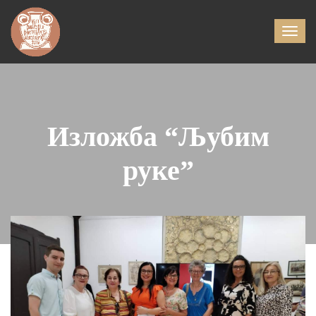
Изложба “Љубим
руке”