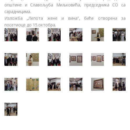
општине и Славољуба Миљковића, председника СО са
сарадницима.
Изложба „Лепота жене и вина“, биће отворена за
посетиоце до 15.октобра.