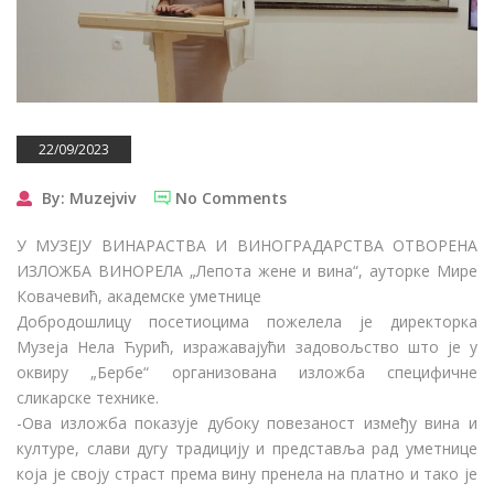
22/09/2023
By: Muzejviv
No Comments
У МУЗЕЈУ ВИНАРАСТВА И ВИНОГРАДАРСТВА ОТВОРЕНА
ИЗЛОЖБА ВИНОРЕЛА „Лепота жене и вина“, ауторке Мире
Ковачевић, академске уметнице
Добродошлицу посетиоцима пожелела је директорка
Музеја Нела Ћурић, изражавајући задовољство што је у
оквиру „Бербе“ организована изложба специфичне
сликарске технике.
-Ова изложба показује дубоку повезаност између вина и
културе, слави дугу традицију и представља рад уметнице
која је своју страст према вину пренела на платно и тако је