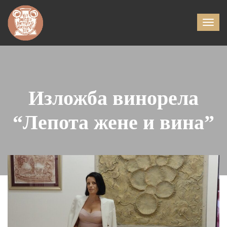
Изложба винорела
“Лепота жене и вина”