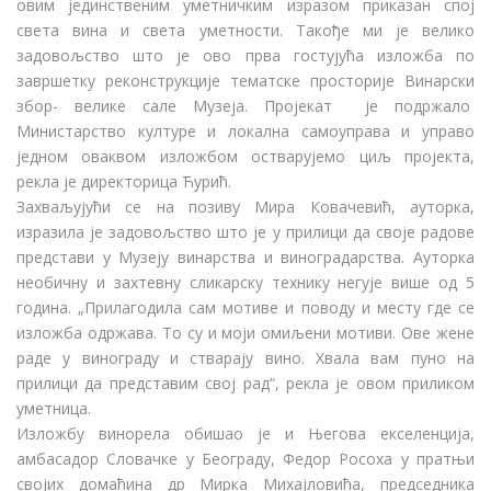
овим јединственим уметничким изразом приказан спој
света вина и света уметности. Такође ми је велико
задовољство што је ово прва гостујућа изложба по
завршетку реконструкције тематске просторије Винарски
збор- велике сале Музеја. Пројекат је подржало
Министарство културе и локална самоуправа и управо
једном оваквом изложбом остварујемо циљ пројекта,
рекла је директорица Ћурић.
Захваљујући се на позиву Мира Ковачевић, ауторка,
изразила је задовољство што је у прилици да своје радове
представи у Музеју винарства и виноградарства. Ауторка
необичну и захтевну сликарску технику негује више од 5
година. „Прилагодила сам мотиве и поводу и месту где се
изложба одржава. То су и моји омиљени мотиви. Ове жене
раде у винограду и стварају вино. Хвала вам пуно на
прилици да представим свој рад“, рекла је овом приликом
уметница.
Изложбу винорела обишао је и Његова екселенција,
амбасадор Словачке у Београду, Федор Росоха у пратњи
својих домаћина др Мирка Михајловића, председника